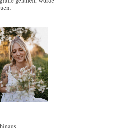
grafie gefallen, würde
reuen.
hinaus